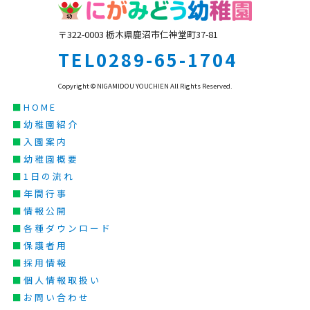
〒322-0003 栃木県鹿沼市仁神堂町37-81
TEL0289-65-1704
Copyright © NIGAMIDOU YOUCHIEN All Rights Reserved.
■
HOME
■
幼稚園紹介
■
入園案内
■
幼稚園概要
■
1日の流れ
■
年間行事
■
情報公開
■
各種ダウンロード
■
保護者用
■
採用情報
■
個人情報取扱い
■
お問い合わせ