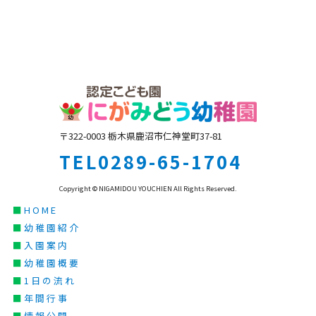
〒322-0003 栃木県鹿沼市仁神堂町37-81
TEL0289-65-1704
Copyright © NIGAMIDOU YOUCHIEN All Rights Reserved.
■
HOME
■
幼稚園紹介
■
入園案内
■
幼稚園概要
■
1日の流れ
■
年間行事
■
情報公開