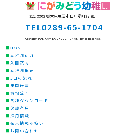
〒322-0003 栃木県鹿沼市仁神堂町37-81
TEL0289-65-1704
Copyright © NIGAMIDOU YOUCHIEN All Rights Reserved.
■
HOME
■
幼稚園紹介
■
入園案内
■
幼稚園概要
■
1日の流れ
■
年間行事
■
情報公開
■
各種ダウンロード
■
保護者用
■
採用情報
■
個人情報取扱い
■
お問い合わせ