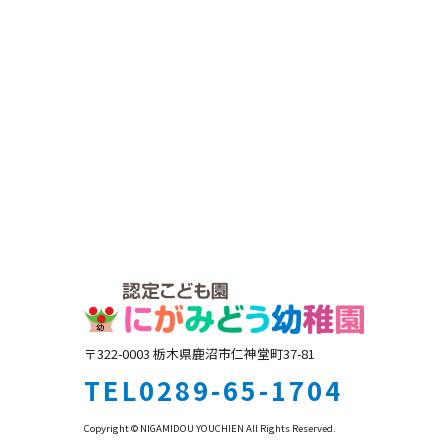
〒322-0003 栃木県鹿沼市仁神堂町37-81
TEL0289-65-1704
Copyright © NIGAMIDOU YOUCHIEN All Rights Reserved.