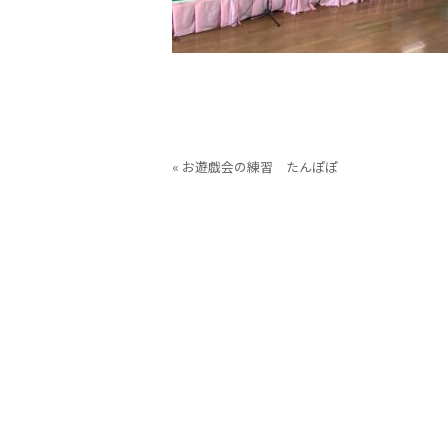
« お遊戯会の練習 たんぽぽ