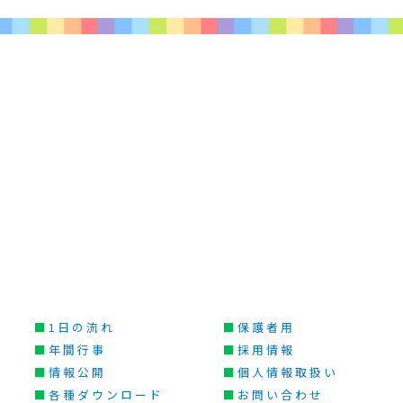
■
1日の流れ
■
保護者用
■
年間行事
■
採用情報
■
情報公開
■
個人情報取扱い
■
各種ダウンロード
■
お問い合わせ