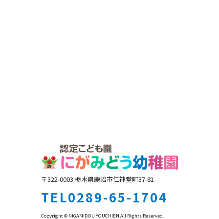
〒322-0003 栃木県鹿沼市仁神堂町37-81
TEL0289-65-1704
Copyright © NIGAMIDOU YOUCHIEN All Rights Reserved.