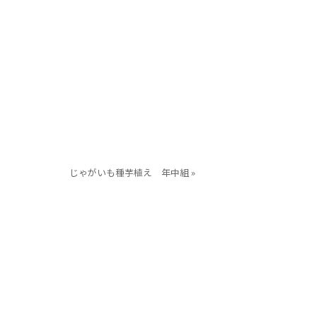
じゃがいも種芋植え 年中組 »