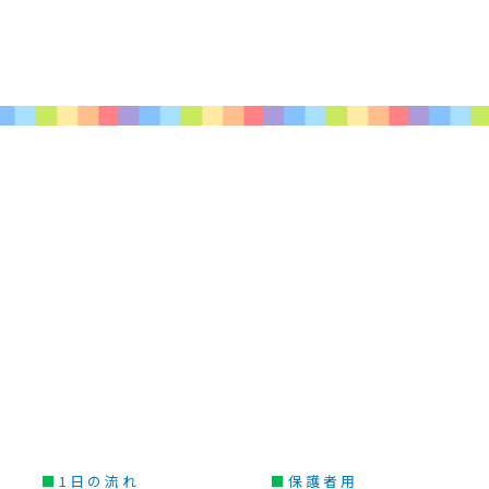
■
1日の流れ
■
保護者用