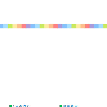
■
1日の流れ
■
保護者用